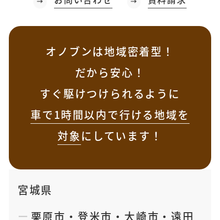
オノブンは地域密着型！
だから安心！
すぐ駆けつけられるように
車で1時間以内で行ける地域を
対象
にしています！
宮城県
栗原市
・
登米市
・
大崎市
・
遠田