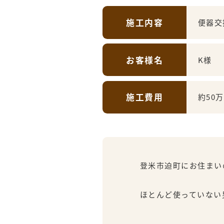
施工内容
便器交
お客様名
K様
施工費用
約50
登米市迫町にお住まい
ほとんど使っていない