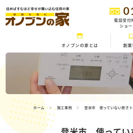
0
電話受付
ショール
オノブンの家とは
創業
ホーム
施工事例
登米市 使っていない男子ト
登米市 使ってい