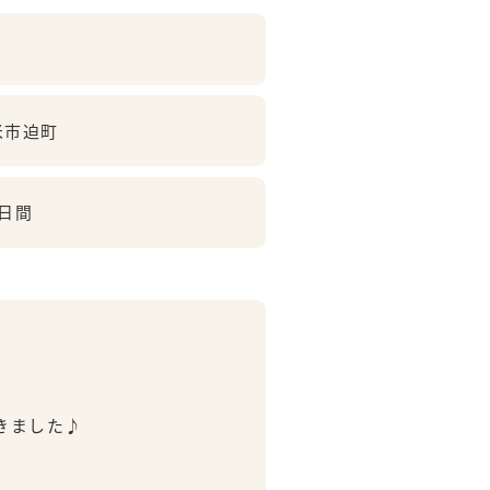
米市迫町
4日間
きました♪