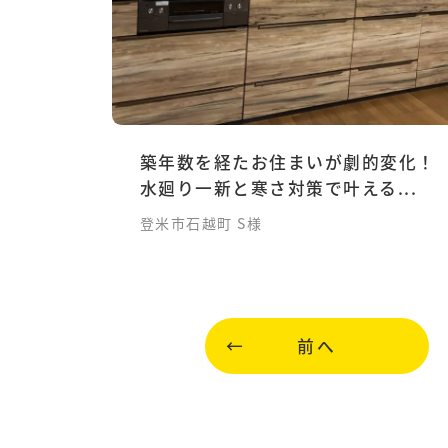
築年数を経たお住まいが劇的変化！
水廻り一新と寒さ対策で叶える...
登米市石越町 S様
前へ