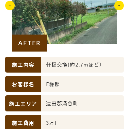
AFTER
施工内容
軒樋交換(約2.7mほど）
お客様名
F様邸
施工エリア
遠田郡涌谷町
施工費用
3万円