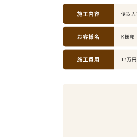
施工内容
便器入
お客様名
K様邸
施工費用
17万円