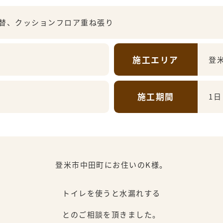
替、クッションフロア重ね張り
施工エリア
登
施工期間
1日
登米市中田町にお住いのK様。
トイレを使うと水漏れする
とのご相談を頂きました。