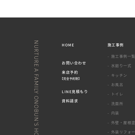
NURTURE A FAMILY ONOBUN’S HOUSE
HOME
施工事例
施工事例一
お問い合わせ
水廻り一式
来店予約
キッチン
【完全予約制】
お風呂
LINE見積もり
トイレ
資料請求
洗面所
内装
外壁・屋根
外装リフォ