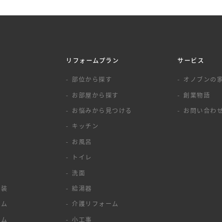
リフォームプラン
サービス
覧
部位から探す
オノブンの
お部屋から探す
創業物語
お悩みから見つける
お問い合わ
キッチン
お風呂
トイレ
洗面
塗装
給湯器
ーム
介護リフォーム
ーム
小工事