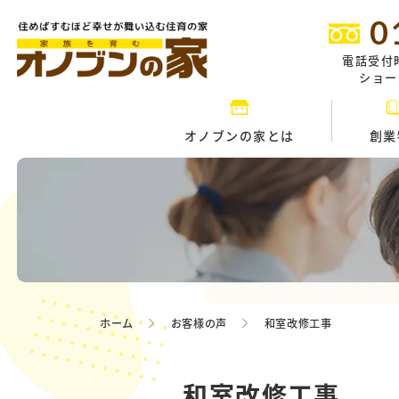
0
電話受付
ショール
オノブンの家とは
創業
ホーム
お客様の声
和室改修工事
和室改修工事