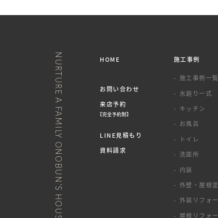
NURTURE A FAMILY ONOBUN’S HOUSE
HOME
施工事例
施工事例一
お問い合わせ
水廻り一式
来店予約
キッチン
【完全予約制】
お風呂
LINE見積もり
トイレ
資料請求
洗面所
内装
外壁・屋根
外装リフォ
屋根リフォ