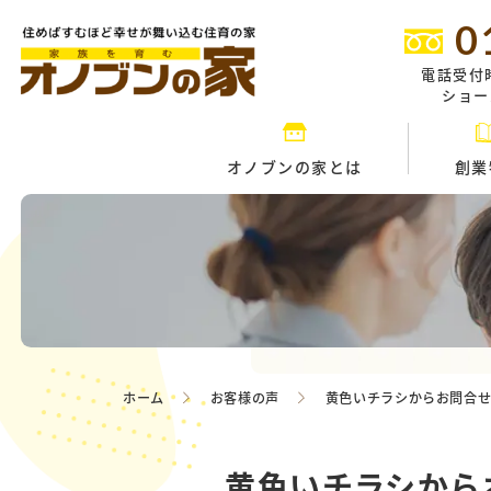
0
電話受付
ショール
オノブンの家とは
創業
ホーム
お客様の声
黄色いチラシからお問合
黄色いチラシから