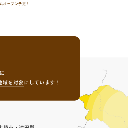
ームオープン予定！
に
地域を
対象
にしています！
大崎市
・
遠田郡