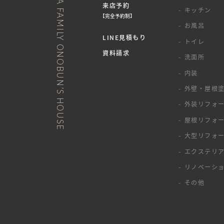
NURTURE A FAMILY ONOBUN’S HOUSE
来店予約
キッチン
【完全予約制】
お風呂
LINE見積もり
トイレ
資料請求
洗面所
内装
外壁・屋根
外装リフォ
屋根リフォ
大型リフォ
エクステリ
リノベーシ
その他