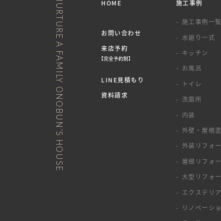
NURTURE A FAMILY ONOBUN’S HOUSE
HOME
施工事例
施工事例一
お問い合わせ
水廻り一式
来店予約
キッチン
【完全予約制】
お風呂
LINE見積もり
トイレ
資料請求
洗面所
内装
外壁・屋根
外装リフォ
屋根リフォ
大型リフォ
エクステリ
リノベーシ