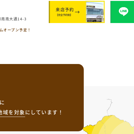
来店予約
【完全予約制】
南南大通14-3
ームオープン予定！
に
地域を
対象
にしています！