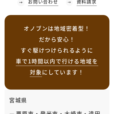
お問い合わせ
資料請求
オノブンは地域密着型！
だから安心！
すぐ駆けつけられるように
車で1時間以内で行ける地域を
対象
にしています！
宮城県
栗原市
・
登米市
・
大崎市
・
遠田