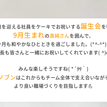
誕生会
日を迎える社員をケーキでお祝いする
を
9月生まれ
の
真純さん
を囲んで、
今月も和やかなひとときを過ごしました。
(*^-^*
長も皆さんと一緒にお祝いしてくれています( ^)o(
みんな楽しそうですね( *´艸｀)
ノブン
は
これからもチーム全体で支え合いなが
より良い職場づくりを目指します💪