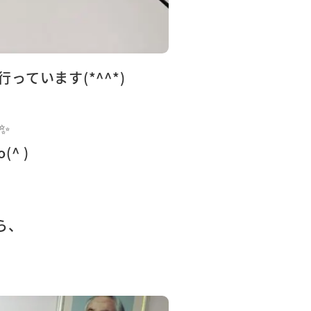
行っています(*^^*)
)✨
^ )
ら、