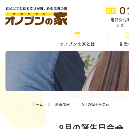
0
電話受付
ショール
オノブンの家とは
創業
ホーム
新着情報
9月の誕生日会🍰
9月の誕生日会🍰