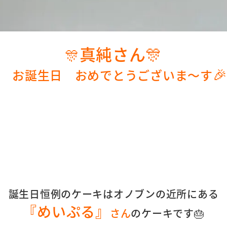
真純さん🎊
🎊

お誕生日 おめでとうございま～す
誕生日恒例のケーキはオノブンの近所にある
『めいぷる』
さん
のケーキです🎂