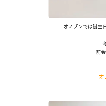
オノブンでは誕生
前会
オ