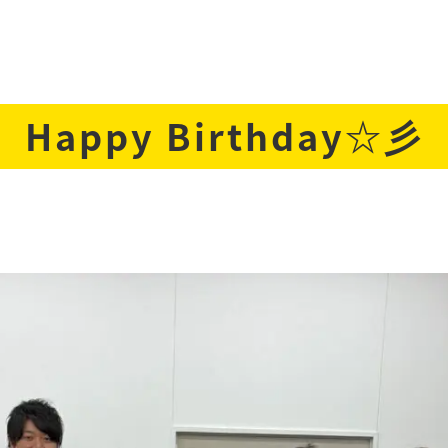
Happy Birthday☆彡