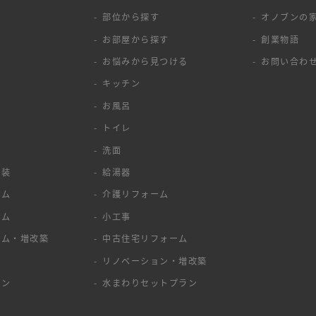
覧
部位から探す
オノブンの
お部屋から探す
創業物語
お悩みから見つける
お問い合わ
キッチン
お風呂
トイレ
洗面
塗装
給湯器
ーム
介護リフォーム
ーム
小工事
ーム・増改築
中古住宅リフォーム
ア
リノベーション・増改築
ョン
水まわりセットプラン