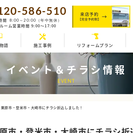
120-586-510
来店予約
【完全予約制】
時間
8:00～20:00（年中無休）
ーム営業時間 9:00～17:00
物語
施工事例
リフォームプラン
イベント＆チラシ情報
EVENT
 栗原市・登米市・大崎市にチラシ折込しました！
栗原市・登米市・大崎市にチラシ折