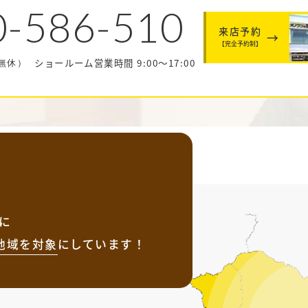
0-586-510
来店予約
【完全予約制】
ショールーム営業時間 9:00～17:00
中無休）
に
地域を
対象
にしています！