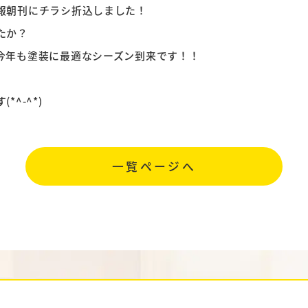
報朝刊にチラシ折込しました！
たか？
今年も塗装に最適なシーズン到来です！！
^-^*)
一覧ページへ