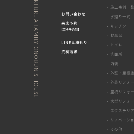
NURTURE A FAMILY ONOBUN’S HOUSE
施工事例一
お問い合わせ
水廻り一式
来店予約
キッチン
【完全予約制】
お風呂
LINE見積もり
トイレ
資料請求
洗面所
内装
外壁・屋根
外装リフォ
屋根リフォ
大型リフォ
エクステリ
リノベーシ
その他