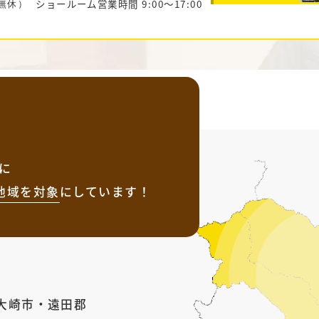
ショールーム営業時間 9:00～17:00
中無休）
に
地域を
対象
にしています！
大崎市
・
遠田郡