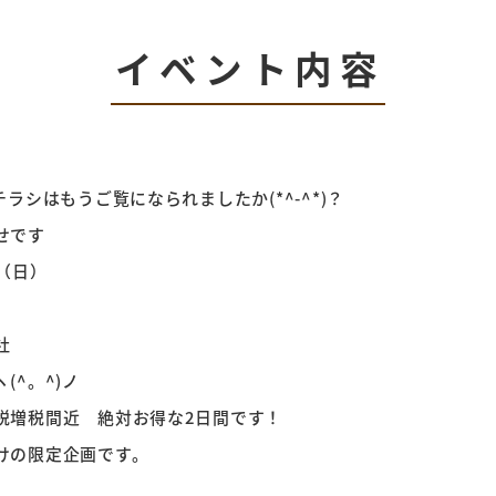
イベント内容
ラシはもうご覧になられましたか(*^-^*)？
せです
（日）
本社
(^。^)ノ
税増税間近 絶対お得な2日間です！
けの限定企画です。