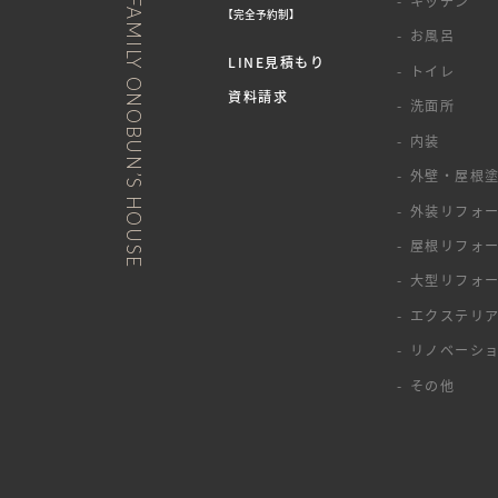
NURTURE A FAMILY ONOBUN’S HOUSE
キッチン
【完全予約制】
お風呂
LINE見積もり
トイレ
資料請求
洗面所
内装
外壁・屋根
外装リフォ
屋根リフォ
大型リフォ
エクステリ
リノベーシ
その他