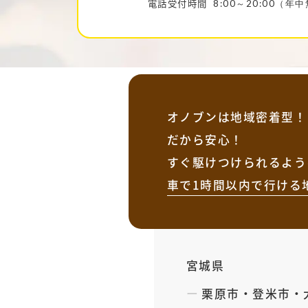
電話受付時間
8:00～20:00（年
オノブンは地域密着型！
だから安心！
すぐ駆けつけられるよう
車で1時間以内で行ける
宮城県
栗原市
・
登米市
・