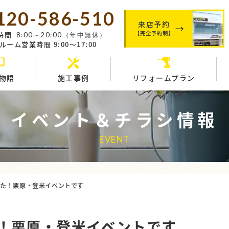
120-586-510
来店予約
【完全予約制】
時間
8:00～20:00（年中無休）
ーム営業時間 9:00～17:00
物語
施工事例
リフォームプラン
イベント＆チラシ情報
EVENT
した！栗原・登米イベントです
！栗原・登米イベントです