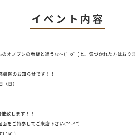
イベント内容
のオノブンの看板と違うな～(゜o゜)と、気づかれた方はおり
感謝祭のお知らせです！！
0日（日）
開催致します！！
をご持参してご来店下さい(*^-^*)
˘ω˘ )