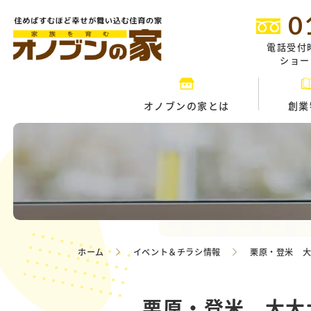
0
電話受付
ショール
オノブンの家とは
創業
ホーム
イベント＆チラシ情報
栗原・登米 大
栗原・登米 大大