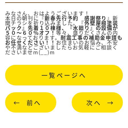
みなさん、おはようございます！
本日の朝刊に『
新春先行予約 感謝祭り
』新
聞チラシを折り込みました。『
外壁屋根塗装
パック』先着１０棟様、『水廻り』の設備が
５０～６０％オフ！
等々、盛りだくさんの内
容になっております。
耐震工事の補助金申請も
お任せください！！
お住まいのお悩み、不安
や不満などございましたらお気軽にご相談く
ださいませm(__)m
一覧ページへ
前へ
次へ