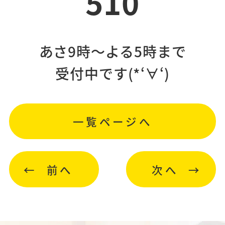
510
あさ9時～よる5時まで
受付中です(*‘∀‘)
一覧ページへ
前へ
次へ