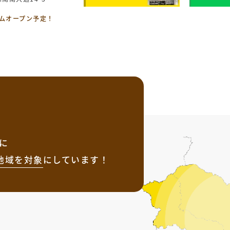
ームオープン予定！
に
地域を
対象
にしています！