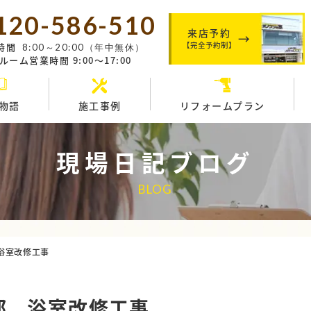
120-586-510
来店予約
【完全予約制】
時間
8:00～20:00（年中無休）
ーム営業時間 9:00～17:00
物語
施工事例
リフォームプラン
現場日記ブログ
BLOG
浴室改修工事
邸 浴室改修工事