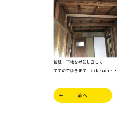
軸組・下地を補強し直して
すすめてゆきます to be con・
前へ