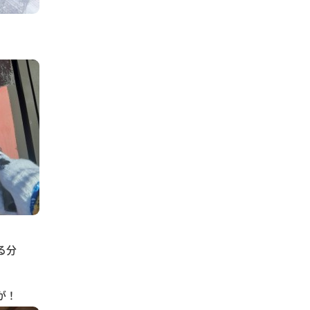
る分
が！