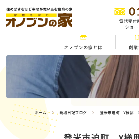
0
電話受付
ショール
オノブンの家とは
創業
ホーム
現場日記ブログ
登米市迫町 Y様邸 
登米市迫町 Y様