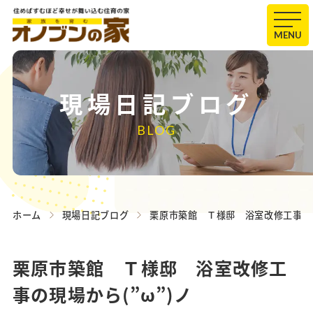
MENU
現場日記ブログ
BLOG
ホーム
現場日記ブログ
栗原市築館 Ｔ様邸 浴室改修工事の現
栗原市築館 Ｔ様邸 浴室改修工
事の現場から(”ω”)ノ