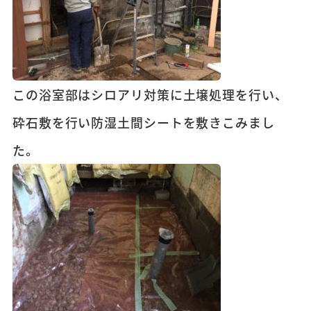
この浴室部はシロアリ対策に土壌処理を行い、
砕石敷を行い防湿土間シートを敷きこみまし
た。