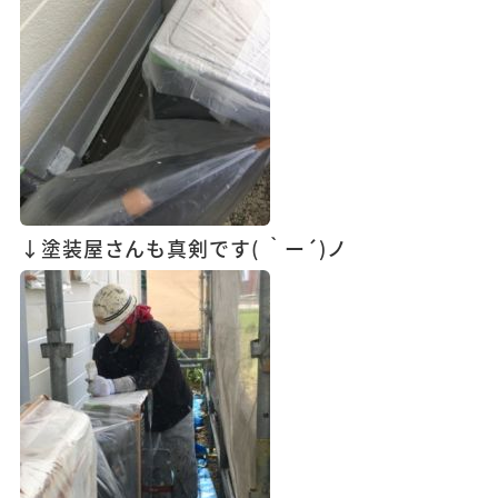
↓塗装屋さんも真剣です( ｀ー´)ノ