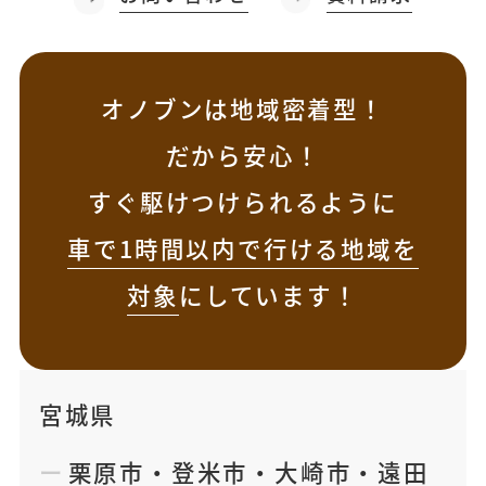
オノブンは地域密着型！
だから安心！
すぐ駆けつけられるように
車で1時間以内で行ける地域を
対象
にしています！
宮城県
栗原市
・
登米市
・
大崎市
・
遠田