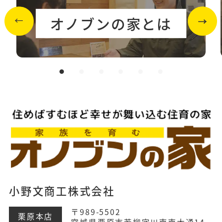
オノブンの家とは
小野文商工株式会社
〒989-5502
栗原本店
宮城県栗原市若柳字川南南大通14-