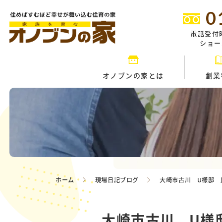
0
電話受付
ショール
オノブンの家とは
創業
ホーム
現場日記ブログ
大崎市古川 U様邸 
大崎市古川 U様