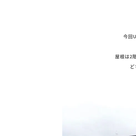
今回
屋根は2
ど