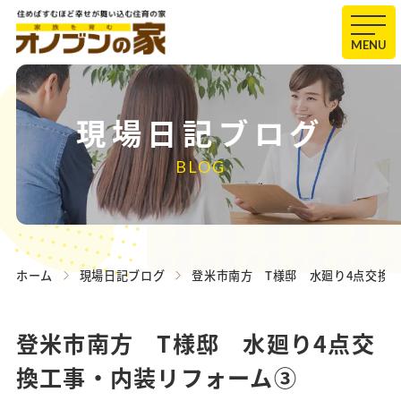
MENU
現場日記ブログ
BLOG
ホーム
現場日記ブログ
登米市南方 T様邸 水廻り4点交換
登米市南方 T様邸 水廻り4点交
換工事・内装リフォーム③