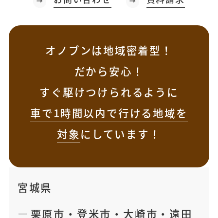
オノブンは地域密着型！
だから安心！
すぐ駆けつけられるように
車で1時間以内で行ける地域を
対象
にしています！
宮城県
栗原市
・
登米市
・
大崎市
・
遠田