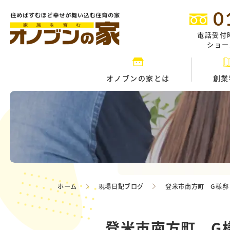
0
電話受付
ショール
オノブンの家とは
創業
ホーム
現場日記ブログ
登米市南方町 G様邸
登米市南方町 G