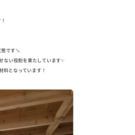
す！
態です🪛
せない役割を果たしています✨
材料となっています！