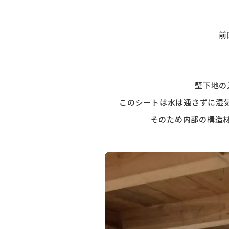
前
壁下地の
このシートは水は通さずに湿
そのため内部の構造