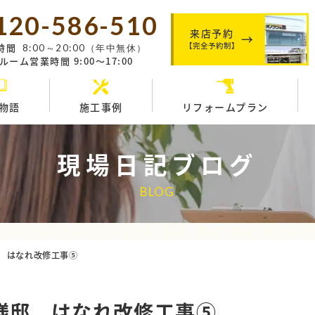
120-586-510
来店予約
【完全予約制】
時間
8:00～20:00（年中無休）
ーム営業時間 9:00～17:00
物語
施工事例
リフォームプラン
現場日記ブログ
BLOG
 はなれ改修工事⑤
様邸 はなれ改修工事⑤