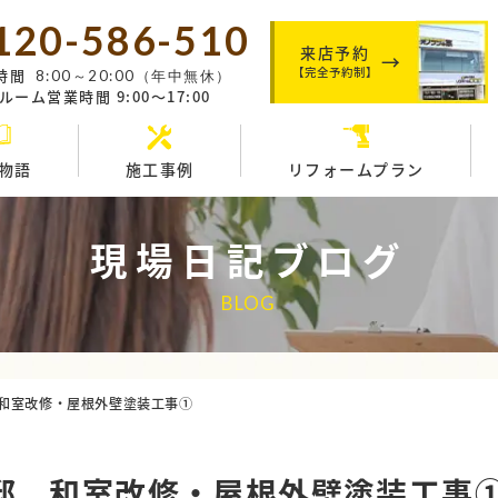
120-586-510
来店予約
【完全予約制】
時間
8:00～20:00（年中無休）
ーム営業時間 9:00～17:00
物語
施工事例
リフォームプラン
現場日記ブログ
BLOG
和室改修・屋根外壁塗装工事①
邸 和室改修・屋根外壁塗装工事