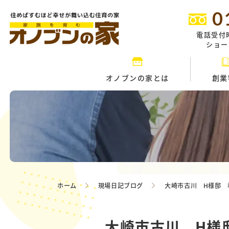
0
電話受付
ショール
オノブンの家とは
創業
ホーム
現場日記ブログ
大崎市古川 H様邸 
大崎市古川 H様