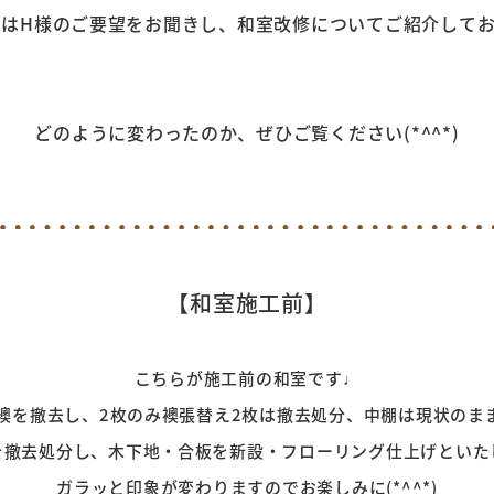
H様のご要望をお聞きし、和室改修についてご紹介
して
どのように変わったのか、ぜひご覧ください(*^^*)
【和室施工前】
こちらが施工前の和室です♩
襖を撤去し、2枚のみ襖張替え2枚は撤去処分、中棚は現状のま
を撤去処分し、木下地・合板を新設・フローリング仕上げといた
ガラッと印象が変わりますのでお楽しみに(*^^*)