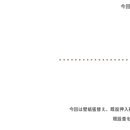
今回は
今回は壁紙張替え、既設押入
既設畳