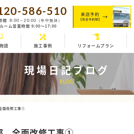
120-586-510
来店予約
【完全予約制】
時間
8:00～20:00（年中無休）
ーム営業時間 9:00～17:00
物語
施工事例
リフォームプラン
現場日記ブログ
BLOG
 全面改修工事①
様邸 全面改修工事①