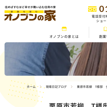
0
電話受付
ショール
オノブンの家とは
創業
ホーム
現場日記ブログ
栗原市若柳 T様邸
栗原市若柳 T