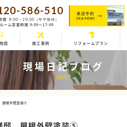
120-586-510
来店予約
【完全予約制】
時間
8:00～20:00（年中無休）
ーム営業時間 9:00～17:00
物語
施工事例
リフォームプラン
現場日記ブログ
BLOG
 屋根外壁塗装⑤
様邸 屋根外壁塗装⑤