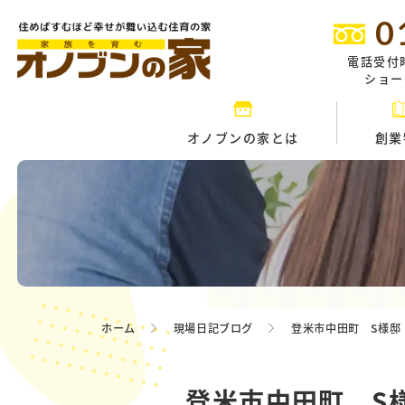
0
電話受付
ショール
オノブンの家とは
創業
ホーム
現場日記ブログ
登米市中田町 S様邸
登米市中田町 S