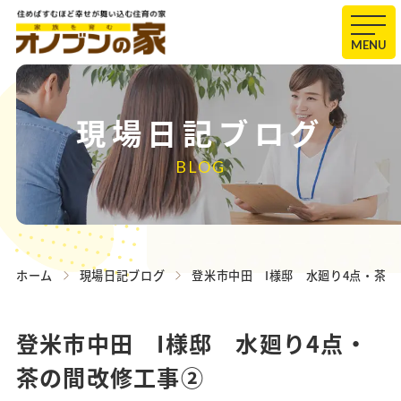
MENU
現場日記ブログ
BLOG
ホーム
現場日記ブログ
登米市中田 I様邸 水廻り4点・茶
登米市中田 I様邸 水廻り4点・
茶の間改修工事②