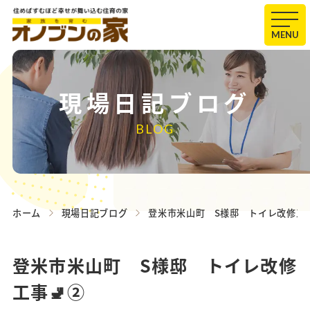
MENU
現場日記ブログ
BLOG
ホーム
現場日記ブログ
登米市米山町 S様邸 トイレ改修工事
登米市米山町 S様邸 トイレ改修
工事🚽②