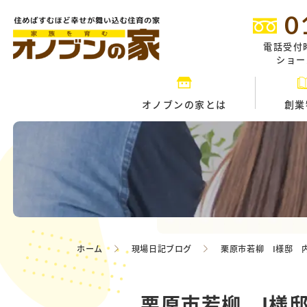
0
電話受付
ショール
オノブンの家とは
創業
ホーム
現場日記ブログ
栗原市若柳 I様邸 
栗原市若柳 I様