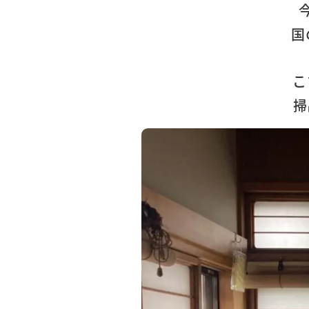
国
こ
掃