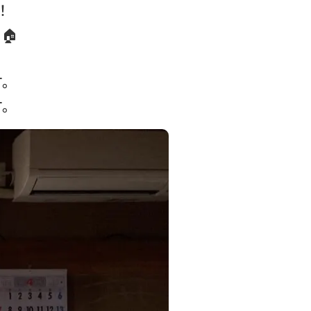
！
🏠
す。
す。