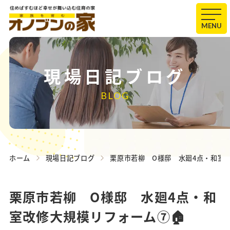
MENU
現場日記ブログ
BLOG
ホーム
現場日記ブログ
栗原市若柳 O様邸 水廻4点・和室改
栗原市若柳 O様邸 水廻4点・和
室改修大規模リフォーム⑦🏠