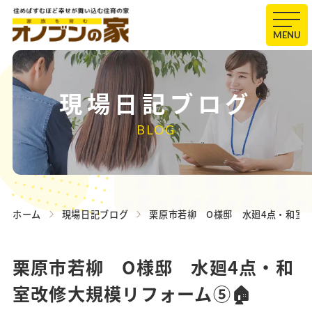
MENU
現場日記ブログ
BLOG
ホーム
現場日記ブログ
栗原市若柳 O様邸 水廻4点・和室改
栗原市若柳 O様邸 水廻4点・和
室改修大規模リフォーム⑤🏠