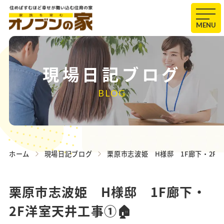
MENU
現場日記ブログ
BLOG
ホーム
現場日記ブログ
栗原市志波姫 H様邸 1F廊下・2F洋
栗原市志波姫 H様邸 1F廊下・
2F洋室天井工事①🏠