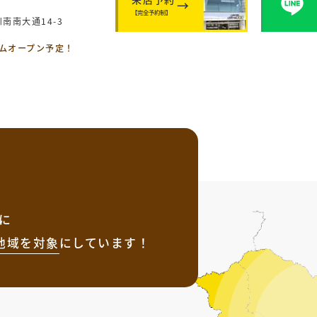
【完全予約制】
南南大通14-3
ームオープン予定！
に
地域を
対象
にしています！