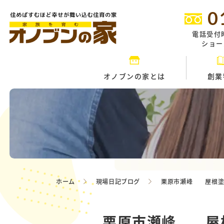
0
電話受付
ショール
オノブンの家とは
創業
ホーム
現場日記ブログ
栗原市瀬峰 屋根塗
栗原市瀬峰 屋