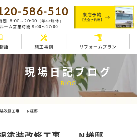
120-586-510
来店予約
【完全予約制】
時間
8:00～20:00（年中無休）
ーム営業時間 9:00～17:00
物語
施工事例
リフォームプラン
現場日記ブログ
BLOG
装改修工事 N様邸
根塗装改修工事 N様邸