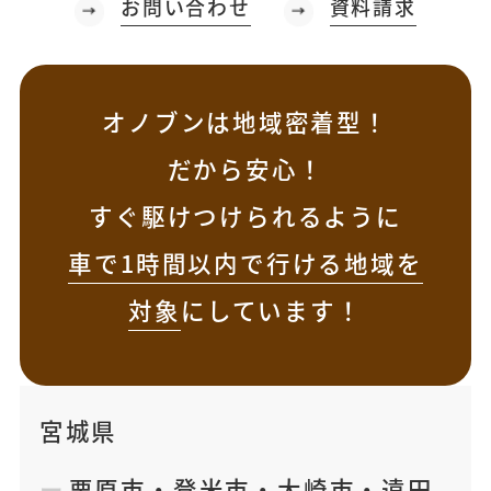
お問い合わせ
資料請求
オノブンは地域密着型！
だから安心！
すぐ駆けつけられるように
車で1時間以内で行ける地域を
対象
にしています！
宮城県
栗原市
・
登米市
・
大崎市
・
遠田