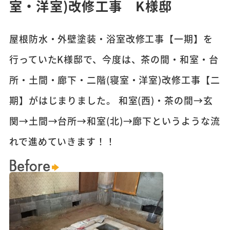
室・洋室)改修工事 K様邸
屋根防水・外壁塗装・浴室改修工事【一期】を
行っていたK様邸で、今度は、茶の間・和室・台
所・土間・廊下・二階(寝室・洋室)改修工事【二
期】がはじまりました。 和室(西)・茶の間→玄
関→土間→台所→和室(北)→廊下というような流
れで進めていきます！！