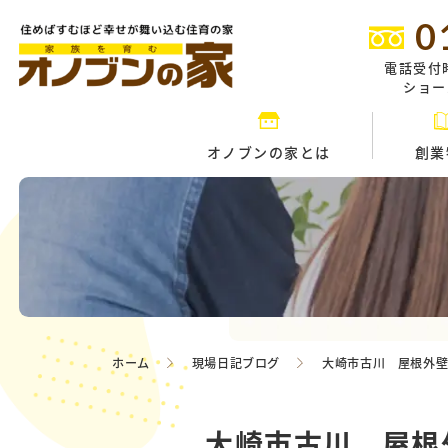
0
電話受付
ショール
オノブンの家とは
創業
ホーム
現場日記ブログ
大崎市古川 屋根外壁
大崎市古川 屋根