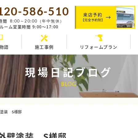
120-586-510
来店予約
【完全予約制】
時間
8:00～20:00（年中無休）
ーム営業時間 9:00～17:00
物語
施工事例
リフォームプラン
現場日記ブログ
BLOG
塗装 S様邸
外壁塗装 S様邸