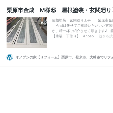
栗原市金成 M様邸 屋根塗装・玄関廻
屋根塗装・玄関廻り工事 栗原市金成
今回は併せてご相談いただいた玄関廻
か、精一杯ご紹介させて頂きます♪ 
【塗装 下塗り】 &nbsp …
続きを読
オノブンの家【リフォーム】栗原市、登米市、大崎市でリフ